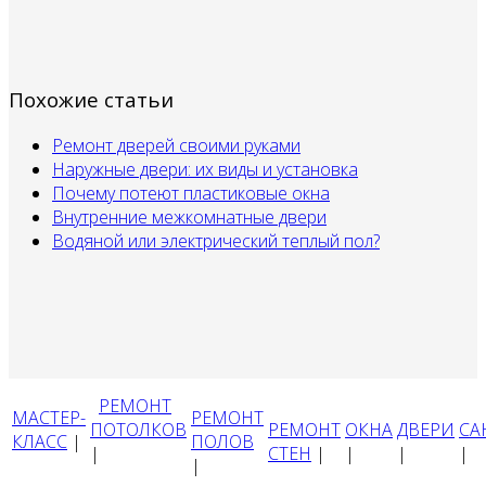
Похожие статьи
Ремонт дверей своими руками
Наружные двери: их виды и установка
Почему потеют пластиковые окна
Внутренние межкомнатные двери
Водяной или электрический теплый пол?
РЕМОНТ
МАСТЕР-
РЕМОНТ
ПОТОЛКОВ
РЕМОНТ
ОКНА
ДВЕРИ
СА
КЛАСС
|
ПОЛОВ
|
СТЕН
|
|
|
|
|