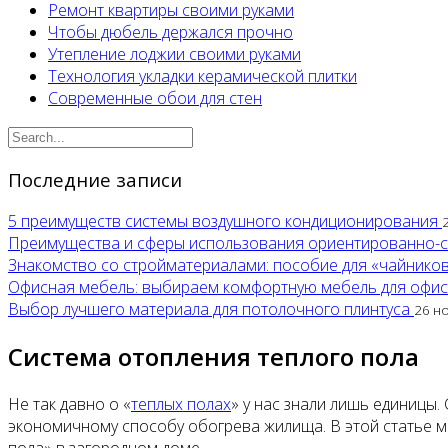
Ремонт квартиры своими руками
Чтобы дюбель держался прочно
Утепление лоджии своими руками
Технология укладки керамической плитки
Современные обои для стен
Последние записи
5 преимуществ системы воздушного кондиционирования
Преимущества и сферы использования ориентированно-
Знакомство со стройматериалами: пособие для «чайнико
Офисная мебель: выбираем комфортную мебель для офи
Выбор лучшего материала для потолочного плинтуса
26 н
Система отопления теплого пола
Не так давно о «
теплых полах
» у нас знали лишь единицы.
экономичному способу обогрева жилища. В этой статье 