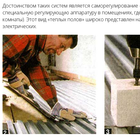
Достоинством таких сис­тем является саморегу­лирование 
специальную регулирую­щую аппаратуру в помещениях, где
комна­ты). Этот вид «теплых полов» широко представлен на
электрических.