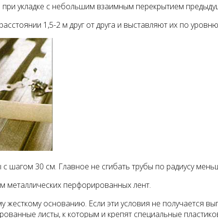
ь при укладке с небольшим взаимным перекрытием предыду
асстоянии 1,5-2 м друг от друга и выставляют их по уровн
 шагом 30 см. Главное не сгибать трубы по радиусу меньш
м металлических перфорированных лент.
 жесткому основа­нию. Если эти условия не получается вып
ированные листы, к которым и крепят спе­циальные пластико