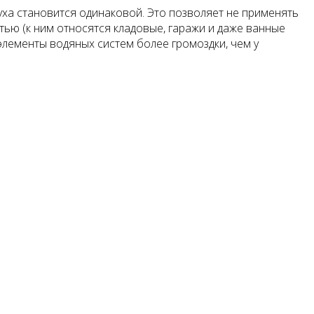
духа становится одинаковой. Это позволяет не применять
ью (к ним относятся кладовые, гаражи и даже ванные
ле­менты водяных систем более громозд­ки, чем у