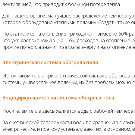
вентиляцией, что приводит к большой потере тепла.
Для нашего организма лучшее рас­пределение температур
которое оборудовано «теплыми полами». Создать такие оп
По статистике на отопление приходится примерно 60% ра
что уже дает экономию (10-15%) расходов на отопление. 
прочие потери, а значит и затраты энергии на отопление
Электрическая система обогрева пола
Источником тепла при электрической системе обогрева сл
системы универ­сальнее водяных, их без проблем можно см
Водоциркуляционная система обогрева пола
Носителем тепла здесь яв­ляется вода с рабочей температ
За счет высокой теплоемкости воды по сравнению с друг
электрические, и поэтому устанавли­вают их, в основном, 