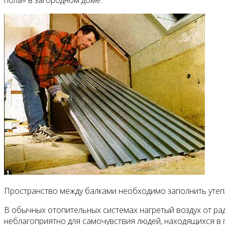
пола» в загородном доме.
Пространство между балками необходимо заполнить утеп
В обычных отопительных систе­мах нагретый воздух от ради
неблагоприятно для самочувст­вия людей, находящихся в п