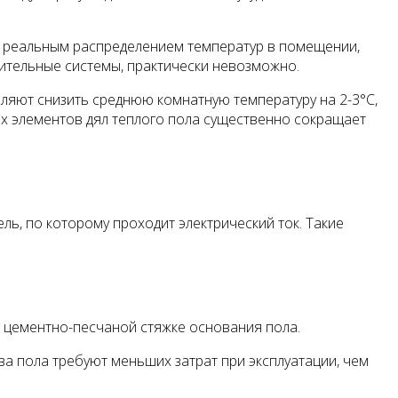
с реальным распределением тем­ператур в помещении,
ительные системы, практически не­возможно.
ляют снизить среднюю комнатную температуру на 2-3°С,
ых элементов дял теплого пола существенно сокращает
, по которому проходит элект­рический ток. Такие
 в цементно-песчаной стяжке основания пола.
а пола требуют меньших затрат при эксплуатации, чем