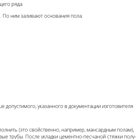
щего ряда.
ю. По ним заливают основания пола.
е допустимого, указанного в документации изготовителя.
олнить (это свойствен­но, например, мансардным полам),
вые трубы. После ук­ладки цементно-песчаной стяжки полу­