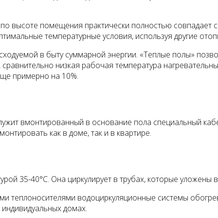
 по высоте по­мещения практически полностью совпа­дает 
тимальные темпе­ратурные условия, используя другие отоп
сходуемой в быту суммарной энергии. «Теплые полы» позво
А сравнительно низкая рабочая температура нагрева­тельн
 еще примерно на 10%.
ужит вмонтированный в основание пола специальный кабель
онтировать как в доме, так и в квартире.
урой 35-40°С. Она циркулирует в тру­бах, которые уложены
ими теплоносите­лями водоциркуляционные системы обогрев
в индивиду­альных домах.