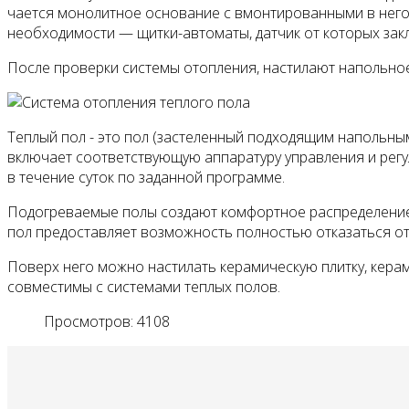
чается монолитное основание с вмонти­рованными в него 
необходимости — щитки-ав­томаты, датчик от которых закл
После проверки системы отопления, на­стилают напольно
Теплый пол - это пол (застеленный подходящим напольны
включает соответствующую аппаратуру управления и регу
в течение суток по заданной программе.
Подогреваемые полы создают комфортное распределение т
пол предоставляет возможность полностью отказаться от 
Поверх него можно настилать керамическую плитку, керам
совместимы с системами теплых полов.
Просмотров: 4108