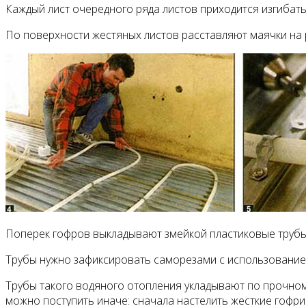
Каждый лист очередного ряда листов приходится изгибат
По поверхности жестяных листов расставляют маячки на р
Поперек гофров выкладывают змейкой пластиковые трубы с
Трубы нужно зафиксировать саморезами с использование
Трубы такого водяного отопления ук­ладывают по прочному
мож­но поступить иначе: сна­чала настелить жесткие гофр