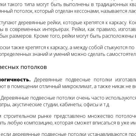
и такого типа могут быть выполнены в традиционных ква
ный потолок, который отделан кессонами, называется ла
ступают деревянные рейки, которые крепятся к каркасу. К
 в современных интерьерах. Рейки, как правило, изготав
х размеров. Кроме того, рейки могут быть расположены в
оски также крепятся к каркасу, а между собой стыкуются п
м определенных знаний и умений можно сделать самостоятел
весных потолков
огичность.
Деревянные подвесные потолки изготавли
ют в помещении отличный микроклимат, а также никак не 
Деревянные подвесные потолки очень часто используютс
ры, акустические студии, кабинеты, офисы и т.д.
строительном рынке представлено множество потолочны
ть любую композицию, которая сможет вписаться в уже им
, если деревянные подвесные потолки устанавливаются пр