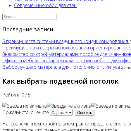
Современные обои для стен
Последние записи
5 преимуществ системы воздушного кондиционирования
Преимущества и сферы использования ориентированно-
Знакомство со стройматериалами: пособие для «чайнико
Офисная мебель: выбираем комфортную мебель для офи
Выбор лучшего материала для потолочного плинтуса
26 н
Как выбрать подвесной потолок
Рейтинг:
0
/
5
Пожалуйста, оцените
На современном строительном рынке представлено ог
определиться, что именно хочется получить в итоге.