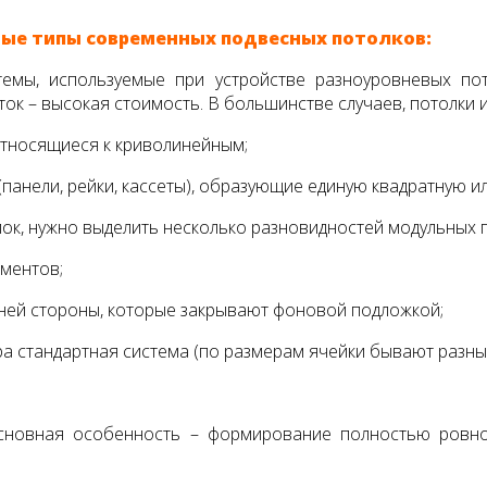
ые типы современных подвесных потолков:
емы, используемые при устройстве разноуровневых пот
ок – высокая стоимость. В большинстве случаев, потолки 
относящиеся к криволинейным;
(панели, рейки, кассеты), образующие единую квадратную и
лок, нужно выделить несколько разновидностей модульных 
ементов;
нней стороны, которые закрывают фоновой подложкой;
а стандартная система (по размерам ячейки бывают разны
Основная особенность – формирование полностью ровно