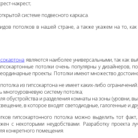
крест-накрест;
открытой системе подвесного каркаса.
дов потолков в нашей стране, а также укажем на то, ка
псокартона
являются наиболее универсальными, так как выб
ипсокартонные потолки очень популярны у дизайнеров, 
еординарные проекты. Потолки имеют множество достоинс
потолка из гипсокартона не имеет каких-либо ограничени
 многоуровневую систему потолка;
я обустройства и разделения комнаты на зоны (уровни, выс
вещение, в которое входят светодиодные, галогенные и др
тков гипсокартонного потолка можно выделить тот факт, 
жен с некоторыми неудобствами. Разработку проекта лу
для конкретного помещения.