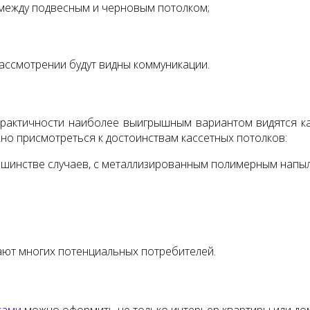
 между подвесным и черновым потолком;
рассмотрении будут видны коммуникации.
практичности наиболее выигрышным вариантом видятся к
жно присмотреться к достоинствам кассетных потолков:
ьшинстве случаев, с металлизированным полимерным напыл
вают многих потенциальных потребителей.
ками
можно оформить не только интерьер квартиры или до