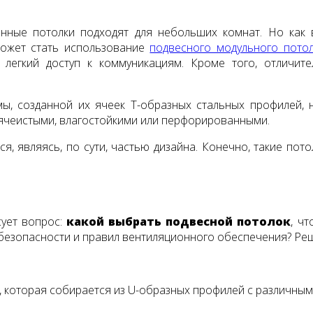
онные потолки подходят для небольших комнат. Но как
может стать использование
подвесного модульного пото
 легкий доступ к коммуникациям. Кроме того, отличит
емы, созданной их ячеек Т-образных стальных профилей,
 ячеистыми, влагостойкими или перфорированными.
, являясь, по сути, частью дизайна. Конечно, такие по
ует вопрос:
какой выбрать подвесной потолок
, ч
езопасности и правил вентиляционного обеспечения? Реш
, которая собирается из U-образных профилей с различны