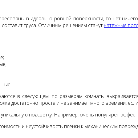
ересованы в идеально ровной поверхности, то нет ничего
е составит труда. Отличным решением станут
натяжные пот
е;
ые;
нные.
чаются в следующем: по размерам комнаты выкраивается
олка достаточно проста и не занимает много времени, есл
никальную подсветку. Например, очень популярен эффект 
тоимость и неустойчивость пленки к механическим повреж