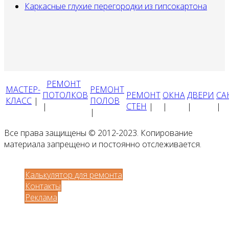
Каркасные глухие перегородки из гипсокартона
РЕМОНТ
МАСТЕР-
РЕМОНТ
ПОТОЛКОВ
РЕМОНТ
ОКНА
ДВЕРИ
СА
КЛАСС
|
ПОЛОВ
|
СТЕН
|
|
|
|
|
Все права защищены © 2012-2023. Копирование
материала запрещено и постоянно отслеживается.
Калькулятор для ремонта
Контакты
Реклама