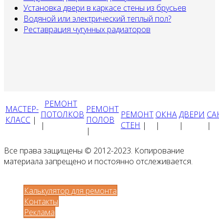
Установка двери в каркасе стены из брусьев
Водяной или электрический теплый пол?
Реставрация чугунных радиаторов
РЕМОНТ
МАСТЕР-
РЕМОНТ
ПОТОЛКОВ
РЕМОНТ
ОКНА
ДВЕРИ
СА
КЛАСС
|
ПОЛОВ
|
СТЕН
|
|
|
|
|
Все права защищены © 2012-2023. Копирование
материала запрещено и постоянно отслеживается.
Калькулятор для ремонта
Контакты
Реклама