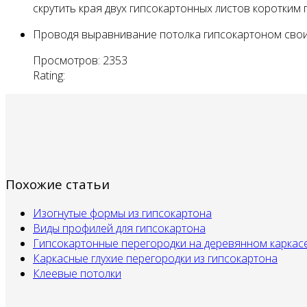
скрутить края двух гипсокартонных листов коротким
Проводя выравнивание потолка гипсокартоном своими
Просмотров: 2353
Rating:
Похожие статьи
Изогнутые формы из гипсокартона
Виды профилей для гипсокартона
Гипсокартонные перегородки на деревянном каркас
Каркасные глухие перегородки из гипсокартона
Клеевые потолки