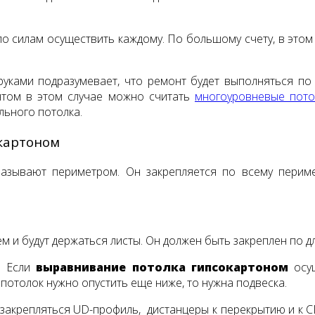
о силам осуществить каждому. По большому счету, в этом 
уками подразумевает, что ремонт будет выполняться по 
антом в этом случае можно считать
многоуровневые пото
льного потолка.
картоном
азывают периметром. Он закрепляется по всему периме
 и будут держаться листы. Он должен быть закреплен по дл
. Если
выравнивание потолка гипсокартоном
осущ
 потолок нужно опустить еще ниже, то нужна подвеска.
т закрепляться UD-профиль, дистанцеры к перекрытию и к 