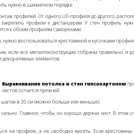
пить нужно в шахматном порядке.
онтаж профилей. От одного UD-профиля до другого, распо
закрепить профили к дистанцерам. У стен профиль нуж
ятся к обоим профилям саморезами.
ов, нужно воспользоваться крестовиной и кусочками профиле
м, если все металлоконструкции собраны правильно и ров
и декоративных элементов.
Выравнивание потолка и стен гипсокартоном
про
листов остается прежней:
с шагом в 20 см (можно больше или меньше);
 сильно. Главное, чтобы он хорошо держал лист. В этом 
ься на профиле, а не свободно висеть. Если крестовины