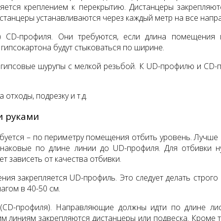
епляется креплением к перекрытию. Дистанцеры закрепля
станцеры устанавливаются через каждый метр на все нап
и) CD-профиля. Они требуются, если длина помещения 
 гипсокартона будут стыковаться по ширине.
египсовые шурупы с мелкой резьбой. К UD-профилю и CD-п
отходы, подрезку и т.д.
и руками
буется – по периметру помещения отбить уровень. Лучше вс
инаковые по длине линии до UD-профиля. Для отбивки 
т зависеть от качества отбивки.
ия закрепляется UD-профиль. Это следует делать строго
агом в 40-50 см.
CD-профиля). Направляющие должны идти по длине лис
м линиям закрепляются дистанцеры или подвеска. Кроме т