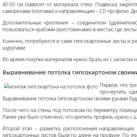
40-50 см (зависит от материала стен). Подвеска закр
саморезами (клопами) к направляющим – CD-профилю. Ди
Дополнительные крепления – соединители (удлинител
пользоваться крабами (крестовинами) в местах, где листы
Конечно, потребуются и сами гипсокартонные листы и р
шурупами.
Во время покупки материалов нужно брать их с запасом на 
Выравнивание потолка гипсокартоном своим
Первое, что тре
прочертить од
Выравнивание потолка гипсокартоном своими руками буде
После чего на стены под потолком по периметру помещен
Ранее уже было отмечено, что крепить профиль нужно с ш
Второй этап – разметка расположения направляющих (
гипсокартонных листов были по длине на профиле. По эти