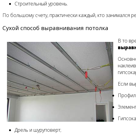
Строительный уровень.
По большому счету, практически каждый, кто занимался р
Сухой способ выравнивания потолка
В то вр
выравн
Основно
наклеив
гипсока
Если вы
Профили
Элемент
Гипсока
Дрель и шуруповерт;