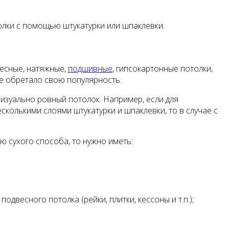
олки с помощью штукатурки или шпаклевки.
весные, натяжные,
подшивные
, гипсокартонные потолки,
е обретало свою популярность.
изуально ровный потолок. Например, если для
колькими слоями штукатурки и шпаклевки, то в случае с
 сухого способа, то нужно иметь:
двесного потолка (рейки, плитки, кессоны и т.п.);