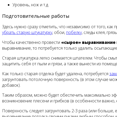
Уровень, нож и т.д.
Подготовительные работы
Здесь нужно сразу отметить, что независимо от того, ка
убрать старую штукатурку
, обои,
побелку
, следы клея, гряз
Чтобы качественно провести
«сырое» выравнивание 
выравнивание, то потребуется только удалить осыпающиес
Старая штукатурка легко снимается шпателем. Чтобы смыть
защитить себя от пыли и грязи, а также вынести из поме
Как только старая отделка будет удалена, потребуется
зам
загрунтовать потолочную поверхность (в этом случае м
добавок).
Таким образом, можно будет обеспечить максимально эфф
возникновение плесени и грибков (в особенности важно, 
Поверхность следует загрунтовать 2-3 раза (или больше, 
выравнивание потолка своими руками любым способом, к