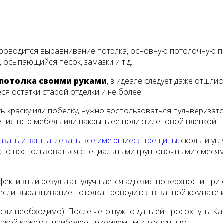
к проводится выравнивание потолка, основную потолочную 
ь, осыпающийся песок, замазки и т.д.
потолка своими руками
, в идеале следует даже отшли
я остатки старой отделки и не более.
 краску или побелку, нужно воспользоваться пульверизатор
щения всю мебель или накрыть ее полиэтиленовой пленкой.
азать и зашпатлевать все имеющиеся трещины
, сколы и у
ожно воспользоваться специальными грунтовочными смесям
ективный результат: улучшается адгезия поверхности при 
если выравнивание потолка проводится в ванной комнате и
если необходимо). После чего нужно дать ей просохнуть. К
акой кажется наиболее приемлемым и доступным.