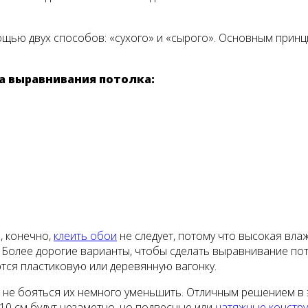
щью двух способов: «сухого» и «сырого». Основным принц
а выравнивания потолка:
о, конечно,
клеить обои
не следует, потому что высокая вла
. Более дорогие варианты, чтобы сделать выравнивание по
ются пластиковую или деревянную вагонку.
 не бояться их немного уменьшить. Отличным решением в 
-10 см будут незаметно, но подвесные или
натяжные констр