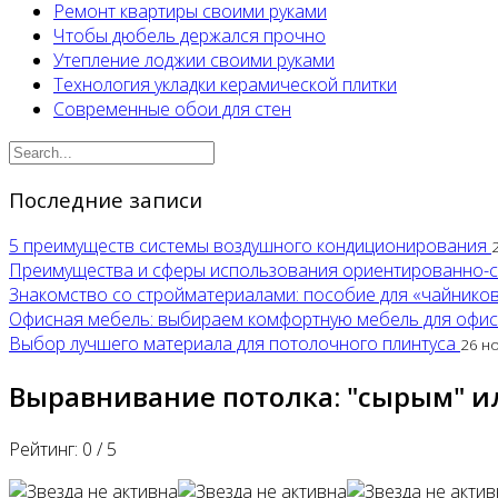
Ремонт квартиры своими руками
Чтобы дюбель держался прочно
Утепление лоджии своими руками
Технология укладки керамической плитки
Современные обои для стен
Последние записи
5 преимуществ системы воздушного кондиционирования
Преимущества и сферы использования ориентированно-
Знакомство со стройматериалами: пособие для «чайнико
Офисная мебель: выбираем комфортную мебель для офи
Выбор лучшего материала для потолочного плинтуса
26 н
Выравнивание потолка: "сырым" ил
Рейтинг:
0
/
5